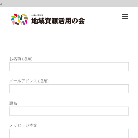
Skip
a
to
content
お名前 (必須)
メールアドレス (必須)
題名
メッセージ本文